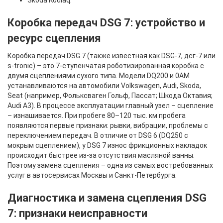
Skoda Kodiaq.
Коробка передач DSG 7: устройство и
ресурс сцепления
Коробка передач DSG 7 (также известная как DSG-7, дсг-7 или
s-tronic) – это 7-ступенчатая роботизированная коробка с
двумя сцеплениями сухого типа. Модели DQ200 и 0AM
устанавливаются на автомобили Volkswagen, Audi, Skoda,
Seat (например, Фольксваген Гольф, Пассат; Шкода Октавия;
Audi A3). В процессе эксплуатации главный узел – сцепление
– изнашивается. При пробеге 80–120 тыс. км пробега
появляются первые признаки: рывки, вибрации, проблемы с
переключением передач. В отличие от DSG 6 (DQ250 с
мокрым сцеплением), у DSG 7 износ фрикционных накладок
происходит быстрее из-за отсутствия масляной ванны.
Поэтому замена сцепления – одна из самых востребованных
услуг в автосервисах Москвы и Санкт-Петербурга.
Диагностика и замена сцепления DSG
7: признаки неисправности