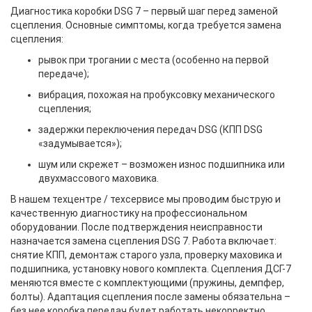
Диагностика коробки DSG 7 – первый шаг перед заменой
сцепления. Основные симптомы, когда требуется замена
сцепления:
рывок при трогании с места (особенно на первой
передаче);
вибрация, похожая на пробуксовку механического
сцепления;
задержки переключения передач DSG (КПП DSG
«задумывается»);
шум или скрежет – возможен износ подшипника или
двухмассового маховика.
В нашем техцентре / техсервисе мы проводим быструю и
качественную диагностику на профессиональном
оборудовании. После подтверждения неисправности
назначается замена сцепления DSG 7. Работа включает:
снятие КПП, демонтаж старого узла, проверку маховика и
подшипника, установку нового комплекта. Сцепления ДСГ-7
меняются вместе с комплектующими (пружины, демпфер,
болты). Адаптация сцепления после замены обязательна –
без нее коробка передач будет работать некорректно.