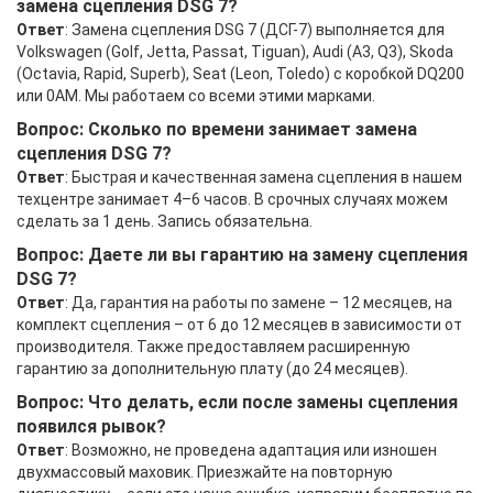
замена сцепления DSG 7?
Ответ
: Замена сцепления DSG 7 (ДСГ-7) выполняется для
Volkswagen (Golf, Jetta, Passat, Tiguan), Audi (A3, Q3), Skoda
(Octavia, Rapid, Superb), Seat (Leon, Toledo) с коробкой DQ200
или 0AM. Мы работаем со всеми этими марками.
Вопрос: Сколько по времени занимает замена
сцепления DSG 7?
Ответ
: Быстрая и качественная замена сцепления в нашем
техцентре занимает 4–6 часов. В срочных случаях можем
сделать за 1 день. Запись обязательна.
Вопрос: Даете ли вы гарантию на замену сцепления
DSG 7?
Ответ
: Да, гарантия на работы по замене – 12 месяцев, на
комплект сцепления – от 6 до 12 месяцев в зависимости от
производителя. Также предоставляем расширенную
гарантию за дополнительную плату (до 24 месяцев).
Вопрос: Что делать, если после замены сцепления
появился рывок?
Ответ
: Возможно, не проведена адаптация или изношен
двухмассовый маховик. Приезжайте на повторную