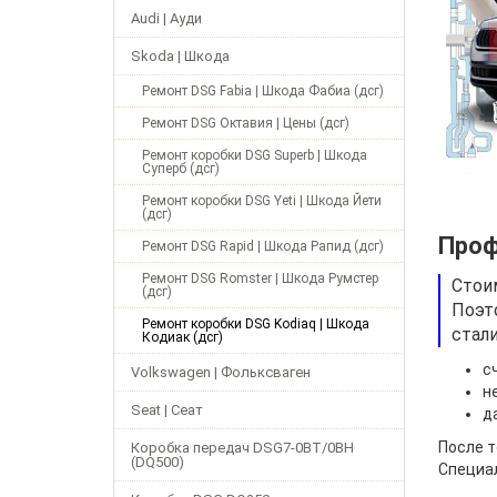
Audi | Ауди
Skoda | Шкода
Ремонт DSG Fabia | Шкода Фабиа (дсг)
Ремонт DSG Октавия | Цены (дсг)
Ремонт коробки DSG Superb | Шкода
Суперб (дсг)
Ремонт коробки DSG Yeti | Шкода Йети
(дсг)
Проф
Ремонт DSG Rapid | Шкода Рапид (дсг)
Ремонт DSG Romster | Шкода Румстер
Стои
(дсг)
Поэт
Ремонт коробки DSG Kodiaq | Шкода
стал
Кодиак (дсг)
с
Volkswagen | Фольксваген
н
Seat | Сеат
д
После т
Коробка передач DSG7-0BT/0BH
(DQ500)
Специал