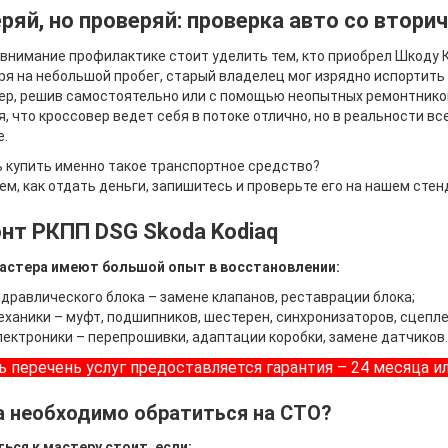
ряй, но проверяй: проверка авто со втори
внимание профилактике стоит уделить тем, кто приобрел Шкоду 
я на небольшой пробег, старый владелец мог изрядно испортить
р, решив самостоятельно или с помощью неопытных ремонтников
, что кроссовер ведет себя в потоке отлично, но в реальности 
.
 купить именно такое транспортное средство?
ем, как отдать деньги, запишитесь и проверьте его на нашем стен
нт РКПП DSG Skoda Kodiaq
астера имеют большой опыт в восстановлении:
идравлического блока – замене клапанов, реставрации блока;
еханики – муфт, подшипников, шестерен, синхронизаторов, сцепле
лектроники – перепрошивки, адаптации коробки, замене датчиков.
ь перечень услуг предоставляется гарантия – 24 месяца и
а необходимо обратиться на СТО?
ься к мастеру стоит, если: