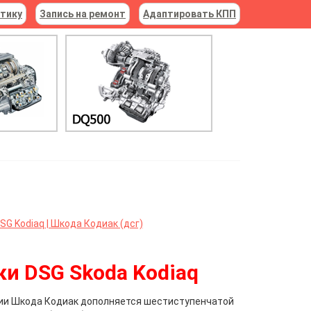
стику
Запись на ремонт
Адаптировать КПП
G Kodiaq | Шкода Кодиак (дсг)
и DSG Skoda Kodiaq
ии Шкода Кодиак дополняется шестиступенчатой