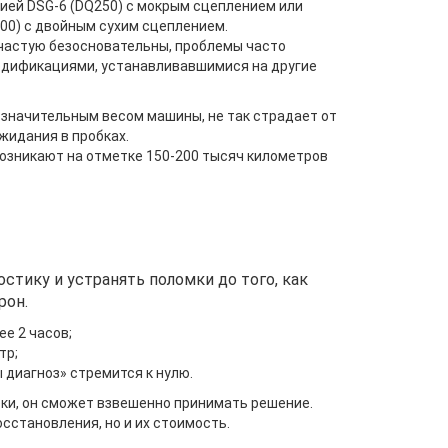
ей DSG-6 (DQ250) с мокрым сцеплением или
00) с двойным сухим сцеплением.
ачастую безосновательны, проблемы часто
одификациями, устанавливавшимися на другие
 значительным весом машины, не так страдает от
жидания в пробках.
озникают на отметке 150-200 тысяч километров
тику и устранять поломки до того, как
рон.
е 2 часов;
тр;
 диагноз» стремится к нулю.
бки, он сможет взвешенно принимать решение.
становления, но и их стоимость.