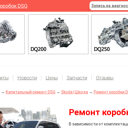
оробок DSG
Запись на диагно
акты
Новости
Цены
Запчасти
Отзывы
→
Капитальный ремонт DSG
→
Skoda | Шкода
→
Ремонт коробки DS
Ремонт коробк
В зависимости от комплектац