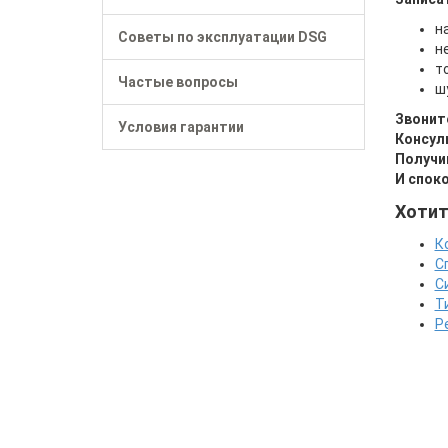
н
Советы по эксплуатации DSG
н
т
Частые вопросы
ш
Звонит
Условия гарантии
Консул
Получи
И спок
Хотит
К
С
С
Т
Р