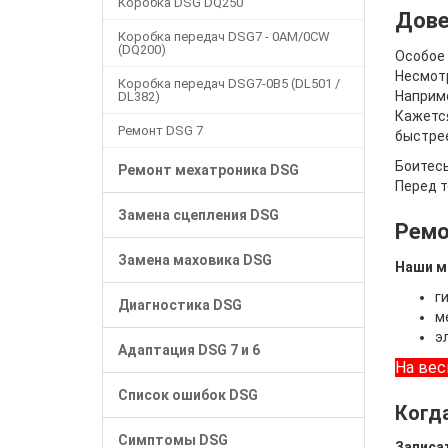
Коробка DSG DQ250
Дове
Коробка передач DSG7 - 0AM/0CW
(DQ200)
Особое 
Несмотр
Коробка передач DSG7-0B5 (DL501 /
Наприме
DL382)
Кажется
Ремонт DSG 7
быстрее
Боитесь
Ремонт мехатроника DSG
Перед т
Замена сцепления DSG
Ремо
Замена маховика DSG
Наши м
г
Диагностика DSG
м
э
Адаптация DSG 7 и 6
На вес
Список ошибок DSG
Когд
Симптомы DSG
Записат