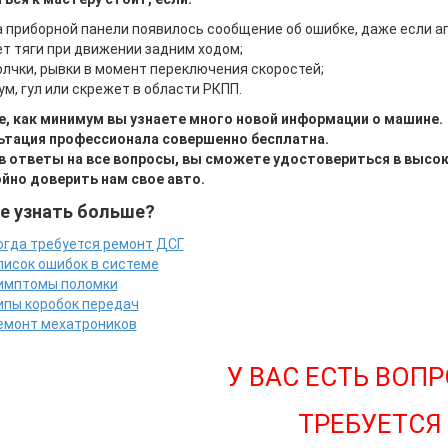
а приборной панели появилось сообщение об ошибке, даже если а
ет тяги при движении задним ходом;
олчки, рывки в момент переключения скоростей;
ум, гул или скрежет в области РКПП.
е, как минимум вы узнаете много новой информации о машине.
ьтация профессионала совершенно бесплатна.
в ответы на все вопросы, вы сможете удостовериться в выс
ойно доверить нам свое авто.
е узнать больше?
огда требуется ремонт ДСГ
писок ошибок в системе
имптомы поломки
ипы коробок передач
емонт мехатроников
У ВАС ЕСТЬ ВОП
ТРЕБУЕТСЯ