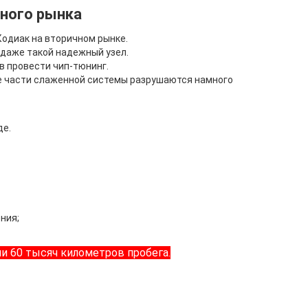
чного рынка
Кодиак на вторичном рынке.
 даже такой надежный узел.
 провести чип-тюнинг.
все части слаженной системы разрушаются намного
де.
ния;
ли 60 тысяч километров пробега.