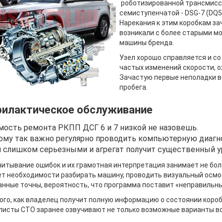
роботизированной трансмисси
семиступенчатой - DSG-7 (DQ5
Нарекания к этим коробкам з
возникали с более старыми м
машины бренда.
Узел хорошо справляется и со
частых изменений скорости, о
Зачастую первые неполадки в
пробега.
илактическое обслуживание
мость ремонта РКПП ДСГ 6 и 7 низкой не назовешь.
ому так важно регулярно проводить компьютерную диагнос
и слишком серьезными и агрегат получит существенный у
читывание ошибок и их грамотная интерпретация занимает не боле
ет необходимости разбирать машину, проводить визуальный осмо
анные точны, вероятность, что программа поставит «неправильны
ого, как владелец получит полную информацию о состоянии коро
исты СТО заранее озвучивают не только возможные варианты вос