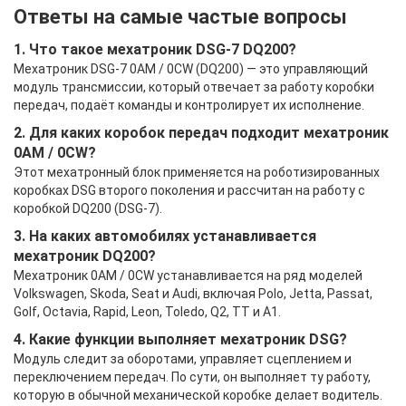
Ответы на самые частые вопросы
1. Что такое мехатроник DSG-7 DQ200?
Мехатроник DSG-7 0AM / 0CW (DQ200) — это управляющий
модуль трансмиссии, который отвечает за работу коробки
передач, подаёт команды и контролирует их исполнение.
2. Для каких коробок передач подходит мехатроник
0AM / 0CW?
Этот мехатронный блок применяется на роботизированных
коробках DSG второго поколения и рассчитан на работу с
коробкой DQ200 (DSG-7).
3. На каких автомобилях устанавливается
мехатроник DQ200?
Мехатроник 0AM / 0CW устанавливается на ряд моделей
Volkswagen, Skoda, Seat и Audi, включая Polo, Jetta, Passat,
Golf, Octavia, Rapid, Leon, Toledo, Q2, TT и A1.
4. Какие функции выполняет мехатроник DSG?
Модуль следит за оборотами, управляет сцеплением и
переключением передач. По сути, он выполняет ту работу,
которую в обычной механической коробке делает водитель.