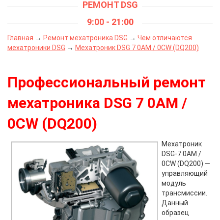
РЕМОНТ DSG
9:00 - 21:00
Главная
→
Ремонт мехатроника DSG
→
Чем отличаются
мехатроники DSG
→
Мехатроник DSG 7 0AM / 0CW (DQ200)
Профессиональный ремонт
мехатроника DSG 7 0AM /
0CW (DQ200)
Мехатроник
DSG-7 0AM /
0CW (DQ200) —
управляющий
модуль
трансмиссии.
Данный
образец