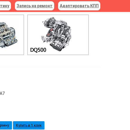
стику
Запись на ремонт
Адаптировать КПП
А7
Купить в 1 клик