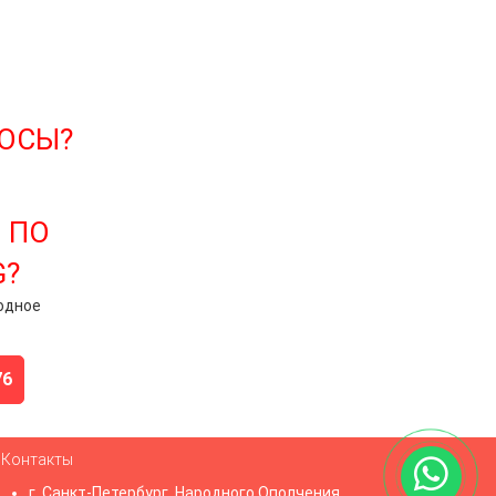
РОСЫ?
 ПО
G?
одное
76
Контакты
г. Санкт-Петербург, Народного Ополчения,