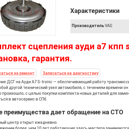
Характеристики
Производитель
VAG
плект сцепления ауди а7 кпп s
ановка, гарантия.
саться на ремонт
Записаться на диагностику
ие ДСГ на Ауди А7 S-tronic
— обеспечивающий работу трансмисси
юбой другой технический узел автомобиля, с течением времени он 
о произошло, с целью покупки комплекта новых деталей для замен
ься в автосервис в СПб.
е преимущества дает обращение на СТО
ный центр открыт ежедневно.
яжении более, чем 10 лет работающие здесь мастера занимаются