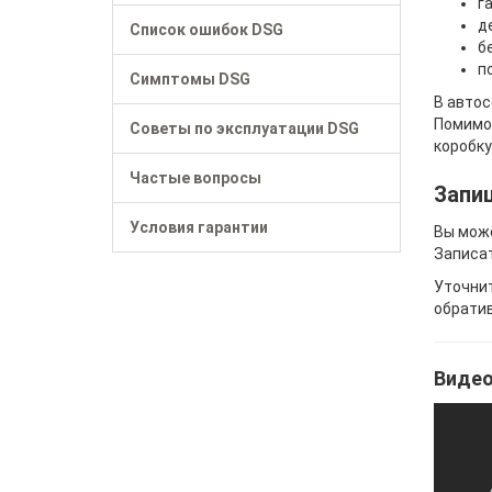
г
д
Список ошибок DSG
б
п
Симптомы DSG
В автос
Помимо 
Советы по эксплуатации DSG
коробку
Частые вопросы
Запи
Условия гарантии
Вы може
Записат
Уточнит
обратив
Видео