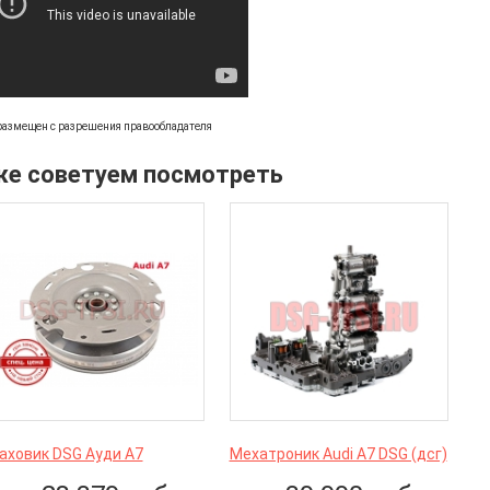
размещен с разрешения правообладателя
же советуем посмотреть
аховик DSG Ауди А7
Мехатроник Audi A7 DSG (дсг)