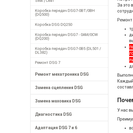
Seat | Сеат
За это 
Коробка передач DSG7-0BT/0BH
сотрудн
(DQ500)
Ремонт
Коробка DSG DQ250
т
Коробка передач DSG7 - 0AM/0CW
д
(DQ200)
в
п
Коробка передач DSG7-0B5 (DL501 /
DL382)
г
л
Ремонт DSG 7
д
Ремонт мехатроника DSG
Выполн
Каждый 
состав
Замена сцепления DSG
Поче
Замена маховика DSG
У нас в
Диагностика DSG
Преиму
Адаптация DSG 7 и 6
в