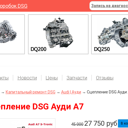
оробок DSG
Запись на диагно
акты
Новости
Цены
Запчасти
Отзывы
→
Капитальный ремонт DSG
→
Audi | Ауди
→ Сцепление DSG Ауди 
пление DSG Ауди А7
27 750
руб
45 000