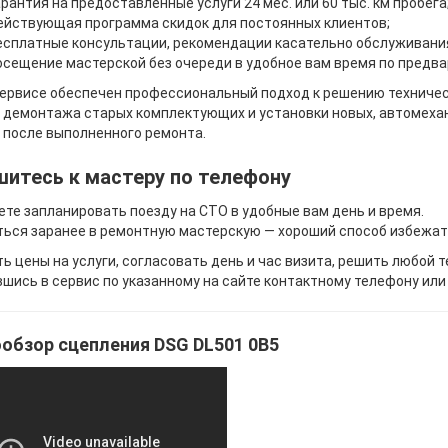
арантия на предоставленные услуги 24 мес. или 60 тыс. км пробега
ействующая программа скидок для постоянных клиентов;
есплатные консультации, рекомендации касательно обслуживания
осещение мастерской без очереди в удобное вам время по предва
ервисе обеспечен профессиональный подход к решению техничес
демонтажа старых комплектующих и установки новых, автомехан
 после выполненного ремонта.
шитесь к мастеру по телефону
те запланировать поезду на СТО в удобные вам день и время.
ься заранее в ремонтную мастерскую — хороший способ избежат
ь цены на услуги, согласовать день и час визита, решить любой
шись в сервис по указанному на сайте контактному телефону или
обзор сцепления DSG DL501 0B5