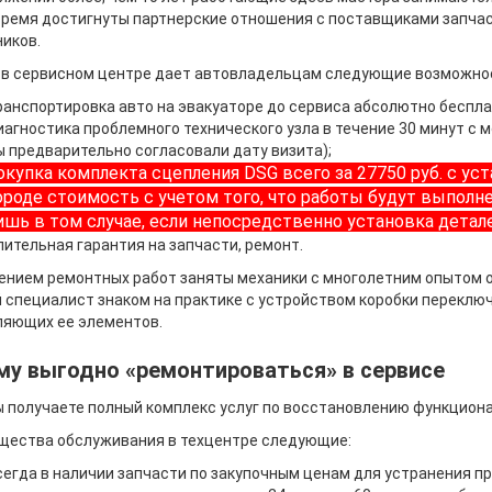
время достигнуты партнерские отношения с поставщиками запч
иков.
 в сервисном центре дает автовладельцам следующие возможно
ранспортировка авто на эвакуаторе до сервиса абсолютно беспла
иагностика проблемного технического узла в течение 30 минут с 
ы предварительно согласовали дату визита);
окупка комплекта сцепления DSG всего за 27750 руб. с уст
ороде стоимость с учетом того, что работы будут выпол
ишь в том случае, если непосредственно установка детал
лительная гарантия на запчасти, ремонт.
ением ремонтных работ заняты механики с многолетним опытом 
специалист знаком на практике с устройством коробки переключ
ляющих ее элементов.
му выгодно «ремонтироваться» в сервисе
ы получаете полный комплекс услуг по восстановлению функцион
щества обслуживания в техцентре следующие:
сегда в наличии запчасти по закупочным ценам для устранения п