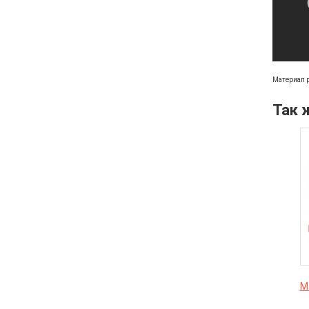
Материал 
Так 
М