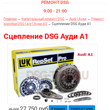
РЕМОНТ DSG
9:00 - 21:00
Главная
→
Капитальный ремонт DSG
→
Audi | Ауди
→
Ремонт
коробки DSG (дсг) Ауди А3
→ Сцепление DSG Ауди А1
Сцепление DSG Ауди А1
27 750
руб
Купить в 1 клик
45 000