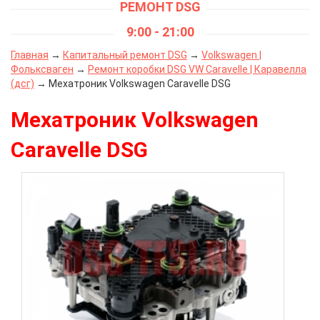
РЕМОНТ DSG
9:00 - 21:00
Главная
→
Капитальный ремонт DSG
→
Volkswagen |
Фольксваген
→
Ремонт коробки DSG VW Caravelle | Каравелла
(дсг)
→ Мехатроник Volkswagen Caravelle DSG
Мехатроник Volkswagen
Caravelle DSG