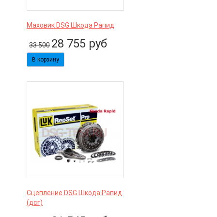
Маховик DSG Шкода Рапид
28 755
руб
33 500
Сцепление DSG Шкода Рапид
(дсг)