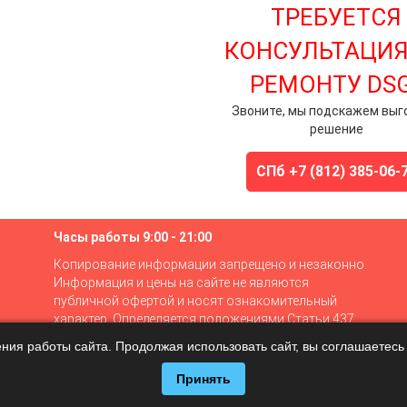
ТРЕБУЕТСЯ
КОНСУЛЬТАЦИЯ
РЕМОНТУ DS
Звоните, мы подскажем выг
решение
СПб +7 (812) 385-06-
Часы работы 9:00 - 21:00
Копирование информации запрещено и незаконно.
Информация и цены на сайте не являются
публичной офертой и носят ознакомительный
характер. Определяется положениями Статьи 437
ГК РФ.
ния работы сайта. Продолжая использовать сайт, вы соглашаетес
Политика конфиденциальности
Реквизиты
Принять