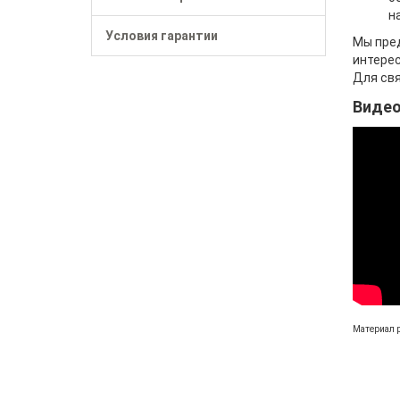
н
Условия гарантии
Мы пред
интере
Для свя
Видео
Материал 