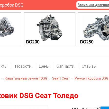
оробок DSG
Запись на диагно
акты
Новости
Цены
Запчасти
Отзывы
→
Капитальный ремонт DSG
→
Seat | Сеат
→
Ремонт коробки DSG S
овик DSG Сеат Толедо