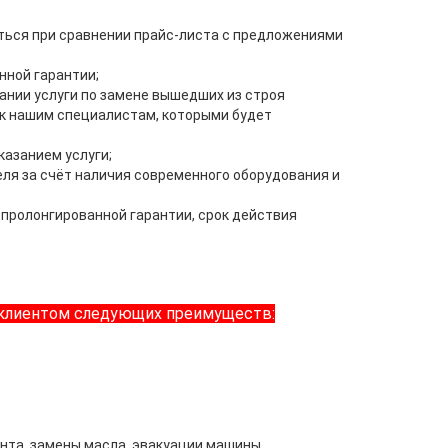
ться при сравнении прайс-листа с предложениями
нной гарантии;
ании услуги по замене вышедших из строя
 к нашим специалистам, которыми будет
азанием услуги;
еля за счёт наличия современного оборудования и
пролонгированной гарантии, срок действия
 клиентом следующих преимуществ:
нта, замены масла, эвакуации машины,