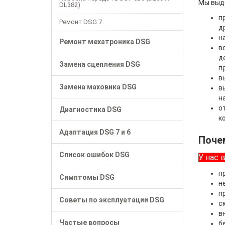
Мы выде
DL382)
п
Ремонт DSG 7
д
н
Ремонт мехатроника DSG
в
д
Замена сцепления DSG
п
в
Замена маховика DSG
в
н
о
Диагностика DSG
к
Адаптация DSG 7 и 6
Поче
Список ошибок DSG
У нас 
п
Симптомы DSG
н
п
Советы по эксплуатации DSG
с
в
Частые вопросы
б