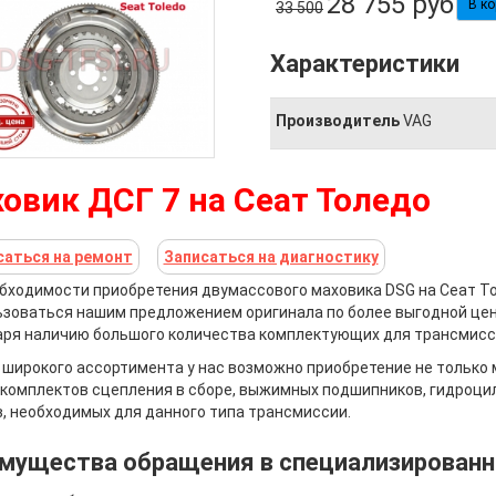
28 755
руб
33 500
Характеристики
Производитель
VAG
овик ДСГ 7 на Сеат Толедо
саться на ремонт
Записаться на диагностику
бходимости приобретения двумассового маховика DSG на Сеат То
зоваться нашим предложением оригинала по более выгодной цен
ря наличию большого количества комплектующих для трансмисси
 широкого ассортимента у нас возможно приобретение не только
 комплектов сцепления в сборе, выжимных подшипников, гидроцил
, необходимых для данного типа трансмиссии.
мущества обращения в специализированн