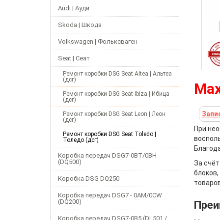
Audi | Ауди
Skoda | Шкода
Volkswagen | Фольксваген
Seat | Сеат
Ремонт коробки DSG Seat Altea | Альтеа
(дсг)
Мах
Ремонт коробки DSG Seat Ibiza | Ибица
(дсг)
Запи
Ремонт коробки DSG Seat Leon | Леон
(дсг)
При нео
Ремонт коробки DSG Seat Toledo |
восполь
Толедо (дсг)
Благода
Коробка передач DSG7-0BT/0BH
(DQ500)
За счёт
блоков,
Коробка DSG DQ250
товаров
Коробка передач DSG7 - 0AM/0CW
(DQ200)
Преи
Коробка передач DSG7-0B5 (DL501 /