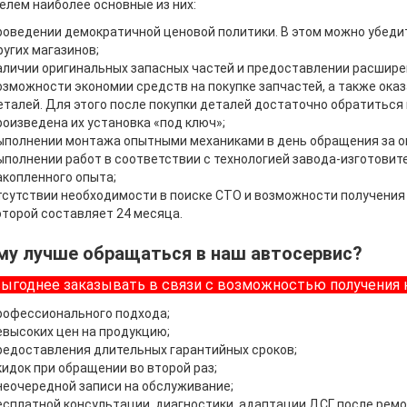
лем наиболее основные из них:
роведении демократичной ценовой политики. В этом можно убеди
ругих магазинов;
аличии оригинальных запасных частей и предоставлении расшире
озможности экономии средств на покупке запчастей, а также оказ
еталей. Для этого после покупки деталей достаточно обратиться
роизведена их установка «под ключ»;
ыполнении монтажа опытными механиками в день обращения за ок
ыполнении работ в соответствии с технологией завода-изготовит
акопленного опыта;
тсутствии необходимости в поиске СТО и возможности получения 
оторой составляет 24 месяца.
му лучше обращаться в наш автосервис?
выгоднее заказывать в связи с возможностью получения
рофессионального подхода;
евысоких цен на продукцию;
редоставления длительных гарантийных сроков;
кидок при обращении во второй раз;
неочередной записи на обслуживание;
есплатной консультации, диагностики, адаптации ДСГ после ремо