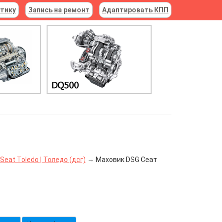
стику
Запись на ремонт
Адаптировать КПП
eat Toledo | Толедо (дсг)
→ Маховик DSG Сеат