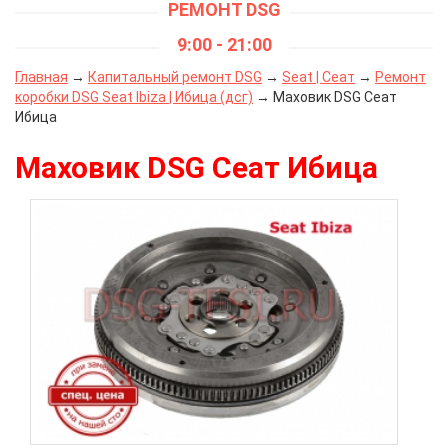
РЕМОНТ DSG
9:00 - 21:00
Главная
→
Капитальный ремонт DSG
→
Seat | Сеат
→
Ремонт
коробки DSG Seat Ibiza | Ибица (дсг)
→ Маховик DSG Сеат
Ибица
Маховик DSG Сеат Ибица