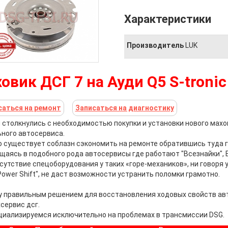
Характеристики
Производитель
LUK
овик ДСГ 7 на Ауди Q5 S-tronic
саться на ремонт
Записаться на диагностику
 столкнулись с необходимостью покупки и установки нового махо
ного автосервиса.
 существует соблазн сэкономить на ремонте обратившись туда г
щаясь в подобного рода автосервисы где работают "Всезнайки", 
сутствие спецоборудования у таких «горе-механиков», ни говоря
 Power Shift", не даст возможности устранить поломки грамотно.
 правильным решением для восстановления ходовых свойств ав
сервис дсг.
иализируемся исключительно на проблемах в трансмиссии DSG.