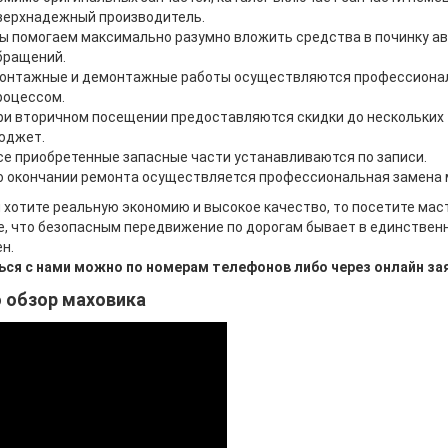
верхнадежный производитель.
ы помогаем максимально разумно вложить средства в починку ав
бращений.
онтажные и демонтажные работы осуществляются профессионал
роцессом.
ри вторичном посещении предоставляются скидки до нескольких 
юджет.
се приобретенные запасные части устанавливаются по записи.
о окончании ремонта осуществляется профессиональная замена м
 хотите реальную экономию и высокое качество, то посетите мас
, что безопасным передвижение по дорогам бывает в единствен
н.
ся с нами можно по номерам телефонов либо через онлайн зая
 обзор маховика