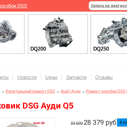
оробок DSG
Запись на диагно
акты
Новости
Цены
Запчасти
Отзывы
→
Капитальный ремонт DSG
→
Audi | Ауди
→
Ремонт коробки DSG (
овик DSG Ауди Q5
28 379
руб
33 500