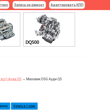
стику
Запись на ремонт
Адаптировать КПП
дсг) Ауди Q5
→ Маховик DSG Ауди Q5
Купить в 1 клик