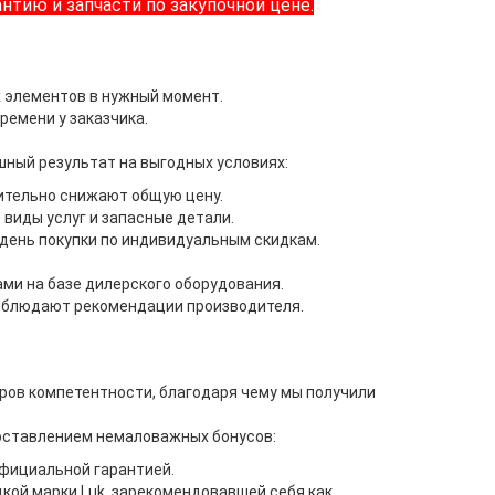
нтию и запчасти по закупочной цене.
 элементов в нужный момент.
ремени у заказчика.
ный результат на выгодных условиях:
чительно снижают общую цену.
виды услуг и запасные детали.
день покупки по индивидуальным скидкам.
и на базе дилерского оборудования.
облюдают рекомендации производителя.
еров компетентности, благодаря чему мы получили
оставлением немаловажных бонусов:
фициальной гарантией.
кой марки Luk, зарекомендовавшей себя как