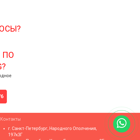
РОСЫ?
 ПО
G?
одное
76
Контакты
г. Санкт-Петербург, Народного Ополчения,
197к3Г