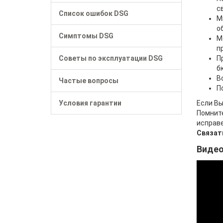
с
Список ошибок DSG
М
о
Симптомы DSG
М
п
Советы по эксплуатации DSG
П
б
В
Частые вопросы
П
Условия гарантии
Если Вы
Помните
исправе
Связать
Видео