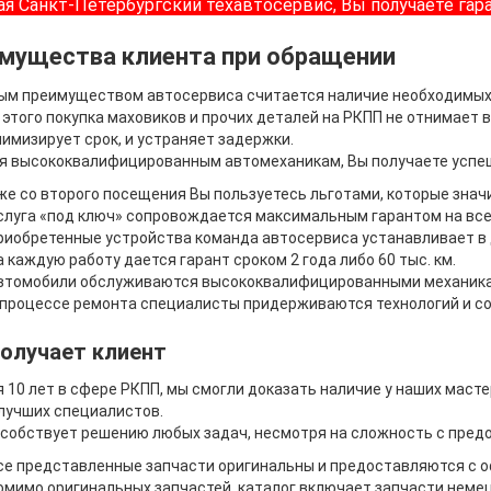
я Санкт-Петербургский техавтосервис, Вы получаете гара
мущества клиента при обращении
ым преимуществом автосервиса считается наличие необходимых
 этого покупка маховиков и прочих деталей на РКПП не отнимает в
имизирует срок, и устраняет задержки.
 высококвалифицированным автомеханикам, Вы получаете успеш
же со второго посещения Вы пользуетесь льготами, которые зна
слуга «под ключ» сопровождается максимальным гарантом на все 
риобретенные устройства команда автосервиса устанавливает в 
а каждую работу дается гарант сроком 2 года либо 60 тыс. км.
втомобили обслуживаются высококвалифицированными механикам
 процессе ремонта специалисты придерживаются технологий и с
получает клиент
 10 лет в сфере РКПП, мы смогли доказать наличие у наших маст
лучших специалистов.
собствует решению любых задач, несмотря на сложность с пред
се представленные запчасти оригинальны и предоставляются с о
омимо оригинальных запчастей, каталог включает запчасти немец