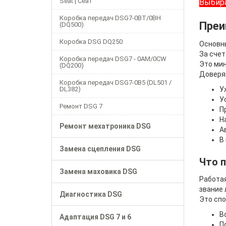
Seat | Сеат
Выбира
Коробка передач DSG7-0BT/0BH
Преи
(DQ500)
Коробка DSG DQ250
Основн
За счет
Коробка передач DSG7 - 0AM/0CW
Это мин
(DQ200)
Доверяя
Коробка передач DSG7-0B5 (DL501 /
DL382)
У
У
Ремонт DSG 7
П
Н
Ремонт мехатроника DSG
А
В
Замена сцепления DSG
Что 
Замена маховика DSG
Работая
звание 
Диагностика DSG
Это спо
В
Адаптация DSG 7 и 6
П