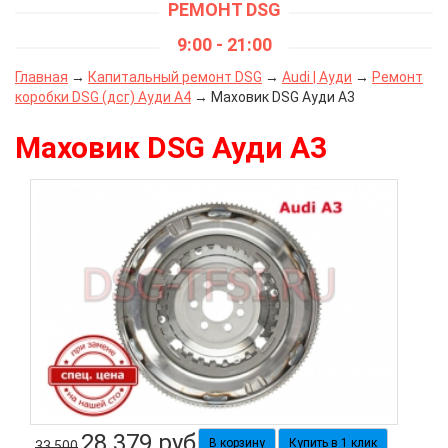
РЕМОНТ DSG
9:00 - 21:00
Главная
→
Капитальный ремонт DSG
→
Audi | Ауди
→
Ремонт
коробки DSG (дсг) Ауди А4
→ Маховик DSG Ауди А3
Маховик DSG Ауди А3
28 379
руб
Купить в 1 клик
33 500