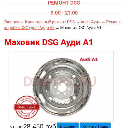
РЕМОНТ DSG
9:00 - 21:00
Главная
→
Капитальный ремонт DSG
→
Audi | Ауди
→
Ремонт
коробки DSG (дсг) Ауди А3
→ Маховик DSG Ауди А1
Маховик DSG Ауди А1
28 450
руб
Купить в 1 клик
31 500