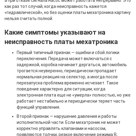
а при отказе сигнала насос может работать непрерывно. Это
как раз тот случай, когда неисправность кажется
«гидравлической», но без оценки платы мехатроника картину
нельзя считать полной.
Какие симптомы указывают на
неисправность платы мехатроника
Первый типичный признак — ошибки и сбой логики
переключения. Передача может включаться с
задержкой, коробка начинает дергаться, автомобиль
трогается неуверенно, периодически пропадает
нормальная реакция на селектор, а иногда после
перезапуска проблема временно исчезает. Такое
поведение характерно для ситуации, когда
электронная плата еще не «умерла» полностью, но уже
работает нестабильно и периодически теряет часть
функций управления.
Второй признак — нарушение давления и работы
исполнительной части. Если мехатроник не может
корректно управлять клапанами и насосом,
появляются толчки, резкое включение режима R,