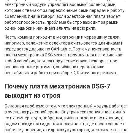
электронный модуль управляет восемью соленоидами,
которые отвечают за переключение семи передач и работу
сцепления. Иначе говоря, если электронная плата теряет
работоспособность, проблема быстро выходит за рамки
одной ошибки и начинает влиять на всю ркпп.
Часть команд приходит в мехатроник и через шину связи:
например, положение селектора считывается датчиками и
передается дальше по CAN-шине. Поэтому неисправность
платы мехатроника DSG может проявляться не только как
«сбой коробки», но и как нарушение связи, некорректное
распознавание режимов, ошибки по передаче или
нестабильная работа при выборе D, R и ручного режима.
Почему плата мехатроника DSG-7
выходит из строя
Основная проблема в том, что электронный модуль работает
в очень нагруженной среде. Внутри мехатроника постоянно
есть температура, вибрация, циклы нагрева и остывания, а
рядом находится гидравлическая часть, где насос создает
рабочее давление, а гидроаккумулятор поддерживает его на